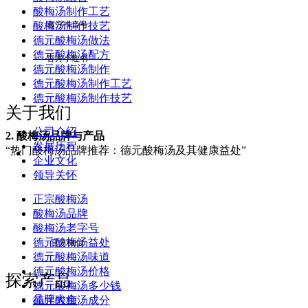
酸梅汤制作工艺
酸梅汤制作技艺
官方抖音号
德元酸梅汤做法
德元酸梅汤配方
官方小红书
德元酸梅汤制作
德元酸梅汤制作工艺
德元酸梅汤制作技艺
关于我们
公司介绍
2. 酸梅汤品牌与产品
发展历程
“热门酸梅汤品牌推荐：德元酸梅汤及其健康益处”
企业文化
领导关怀
正宗酸梅汤
酸梅汤品牌
酸梅汤老字号
德元酸梅汤益处
官方微信
德元酸梅汤味道
德元酸梅汤价格
探索产品
德元酸梅汤多少钱
品牌大全
德元酸梅汤成分