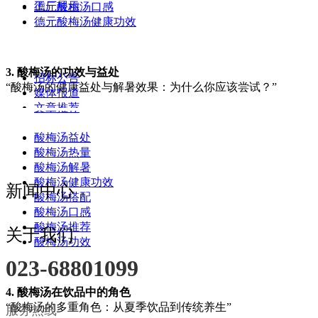
工厂展示
德元酸梅汤口感
德元酸梅汤健康功效
3. 酸梅汤的功效与益处
招标公告
“酸梅汤的健康益处与解暑效果：为什么你应该尝试？”
媒体报道
文章推荐
酸梅汤益处
酸梅汤热量
酸梅汤解暑
酸梅汤健康功效
新闻中心
酸梅汤搭配
酸梅汤口感
酸梅汤推荐
关于我们
酸梅汤功效
023-68801099
4. 酸梅汤在饮品中的角色
“酸梅汤的多重角色：从夏季饮品到传统养生”
服务热线