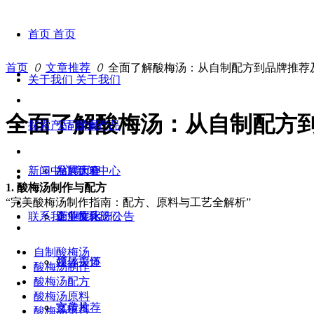
首页
首页
首页
ꄲ
文章推荐
ꄲ
全面了解酸梅汤：从自制配方到品牌推荐
关于我们
关于我们
全面了解酸梅汤：从自制配方
探索产品
公司介绍
探索产品
新闻中心
发展历程
品牌大全
新闻中心
1. 酸梅汤制作与配方
“完美酸梅汤制作指南：配方、原料与工艺全解析”
联系我们
企业文化
工厂展示
竞争性比选公告
联系我们
自制酸梅汤
领导关怀
媒体报道
酸梅汤制作
酸梅汤配方
酸梅汤原料
宣传片
文章推荐
酸梅汤组合