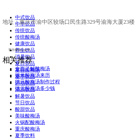
中式饮品
地址：
重庆市渝中区较场口民生路329号渝海大厦23楼
中华饮品
传统饮品
传统酸梅汤
健康饮品
养生饮品
官方微信公众号
消暑饮品
相关推荐
夏日饮品
全面了解酸梅汤
夏日酸梅汤
德元酸梅汤来历
夏季饮品
德元酸梅汤制作过程
运动饮品
德元酸梅汤多少钱
清凉饮品
解暑饮品
节日饮品
酸甜饮品
美味酸梅汤
火锅配酸梅汤
重庆酸梅汤
夏季饮料